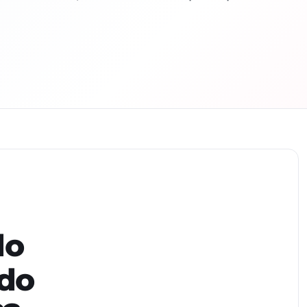
do
 do