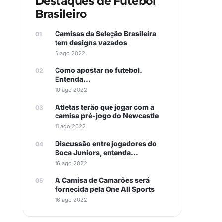
Destaques de Futebol
Brasileiro
Camisas da Seleção Brasileira
tem designs vazados
5 ago 2022
Como apostar no futebol.
Entenda…
10 ago 2022
Atletas terão que jogar com a
camisa pré-jogo do Newcastle
11 ago 2022
Discussão entre jogadores do
Boca Juniors, entenda…
16 ago 2022
A Camisa de Camarões será
fornecida pela One All Sports
16 ago 2022