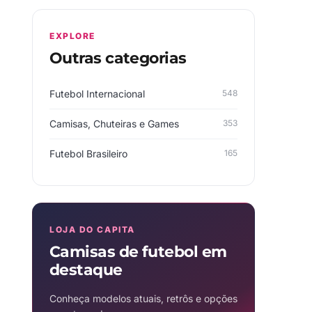
EXPLORE
Outras categorias
Futebol Internacional
548
Camisas, Chuteiras e Games
353
Futebol Brasileiro
165
LOJA DO CAPITA
Camisas de futebol em
destaque
Conheça modelos atuais, retrôs e opções