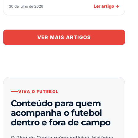
Ler artigo
→
30 de julho de 2026
VER MAIS ARTIGOS
1
2
3
…
VIVA O FUTEBOL
116
Conteúdo para quem
Mais artigos
acompanha o futebol
dentro e fora de campo
O Blog do Capita reúne notícias, histórias,