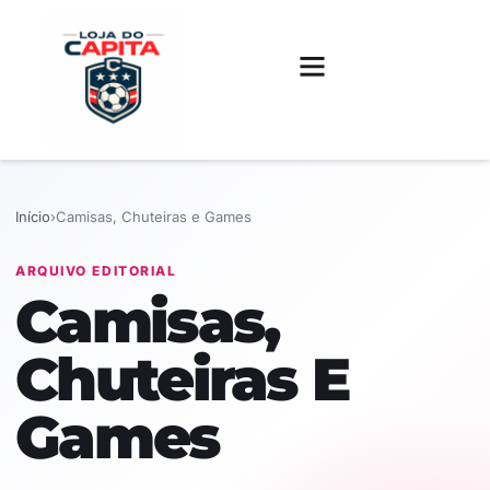
FUTEBOL INTERNACIONAL
FUTEBOL BRASILEIRO
CAMISAS, CHUTEIRAS E GAMES
Início
›
Camisas, Chuteiras e Games
ARQUIVO EDITORIAL
Camisas,
Chuteiras E
Games