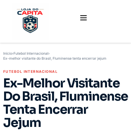
FUTEBOL INTERNACIONAL
FUTEBOL BRASILEIRO
CAMISAS, CHUTEIRAS E GAMES
Início
›
Futebol Internacional
›
Ex-melhor visitante do Brasil, Fluminense tenta encerrar jejum
FUTEBOL INTERNACIONAL
Ex-Melhor Visitante
Do Brasil, Fluminense
Tenta Encerrar
Jejum