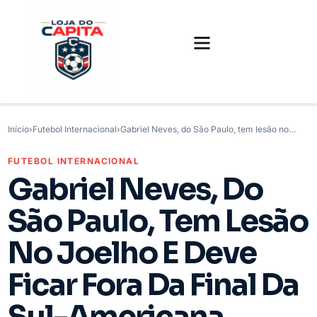
FUTEBOL INTERNACIONAL
FUTEBOL BRASILEIRO
CAMISAS, CHUTEIRAS E GAMES
Início
›
Futebol Internacional
›
Gabriel Neves, do São Paulo, tem lesão no…
FUTEBOL INTERNACIONAL
Gabriel Neves, Do
São Paulo, Tem Lesão
No Joelho E Deve
Ficar Fora Da Final Da
Sul-Americana