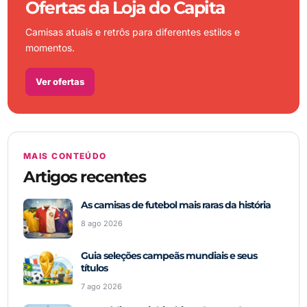
Ofertas da Loja do Capita
Camisas atuais e retrôs para diferentes estilos e
momentos.
Ver ofertas
MAIS CONTEÚDO
Artigos recentes
As camisas de futebol mais raras da história
8 ago 2026
Guia seleções campeãs mundiais e seus
títulos
7 ago 2026