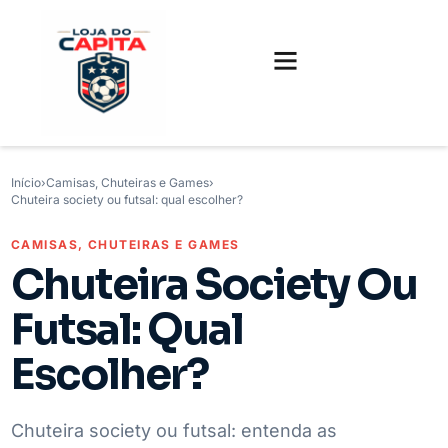
FUTEBOL INTERNACIONAL
FUTEBOL BRASILEIRO
CAMISAS, CHUTEIRAS E GAMES
Início
›
Camisas, Chuteiras e Games
›
Chuteira society ou futsal: qual escolher?
CAMISAS, CHUTEIRAS E GAMES
Chuteira Society Ou
Futsal: Qual
Escolher?
Chuteira society ou futsal: entenda as