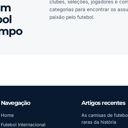
clubes, seleções, jogadores e co
em
categorias para encontrar os ass
ol
paixão pelo futebol.
ampo
Navegação
Artigos recentes
Home
As camisas de futebo
raras da história
Futebol Internacional