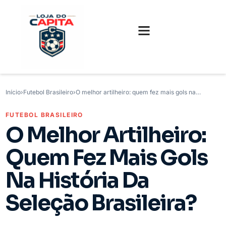
FUTEBOL INTERNACIONAL
FUTEBOL BRASILEIRO
CAMISAS, CHUTEIRAS E GAMES
Início
›
Futebol Brasileiro
›
O melhor artilheiro: quem fez mais gols na…
FUTEBOL BRASILEIRO
O Melhor Artilheiro:
Quem Fez Mais Gols
Na História Da
Seleção Brasileira?