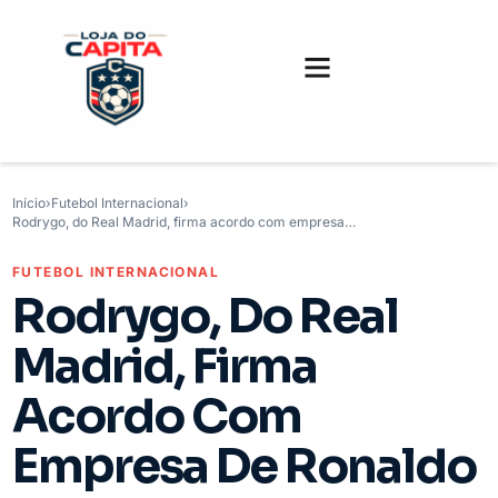
FUTEBOL INTERNACIONAL
FUTEBOL BRASILEIRO
CAMISAS, CHUTEIRAS E GAMES
Início
›
Futebol Internacional
›
Rodrygo, do Real Madrid, firma acordo com empresa…
FUTEBOL INTERNACIONAL
Rodrygo, Do Real
Madrid, Firma
Acordo Com
Empresa De Ronaldo