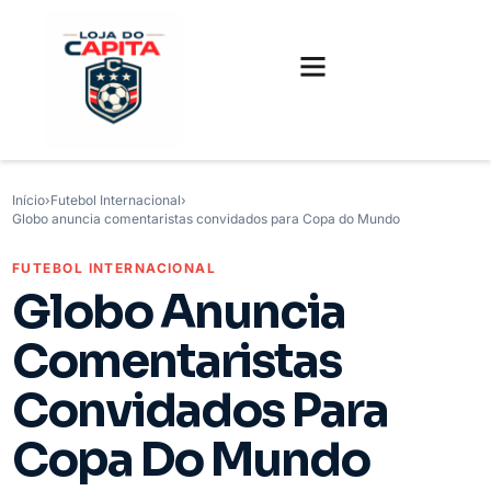
FUTEBOL INTERNACIONAL
FUTEBOL BRASILEIRO
CAMISAS, CHUTEIRAS E GAMES
Início
›
Futebol Internacional
›
Globo anuncia comentaristas convidados para Copa do Mundo
FUTEBOL INTERNACIONAL
Globo Anuncia
Comentaristas
Convidados Para
Copa Do Mundo