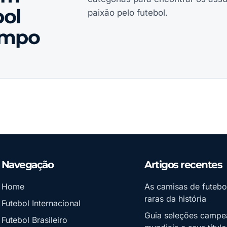
ol
paixão pelo futebol.
ampo
Navegação
Artigos recentes
Home
As camisas de futebo
raras da história
Futebol Internacional
Guia seleções campe
Futebol Brasileiro