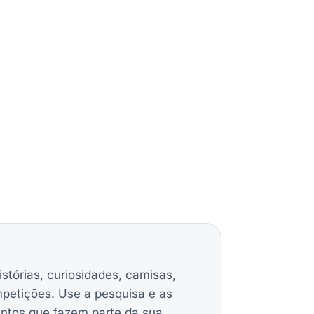
istórias, curiosidades, camisas,
mpetições. Use a pesquisa e as
untos que fazem parte da sua