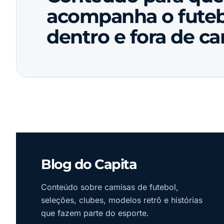
acompanha o futeb
dentro e fora de c
Blog do Capita
Conteúdo sobre camisas de futebol,
seleções, clubes, modelos retrô e histórias
que fazem parte do esporte.