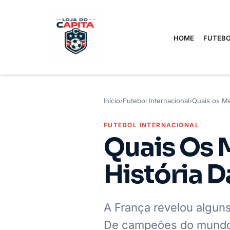
HOME
FUTEBO
Início
›
Futebol Internacional
›
Quais os Me
FUTEBOL INTERNACIONAL
Quais Os 
História D
A França revelou alguns
De campeões do mundo 