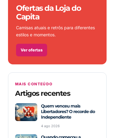
Ofertas da Loja do
Capita
Camisas atuais e retrôs para diferentes
estilos e momentos.
Ver ofertas
MAIS CONTEÚDO
Artigos recentes
Quem venceu mais
Libertadores? O recorde do
Independiente
4 ago 2026
Quando começou a