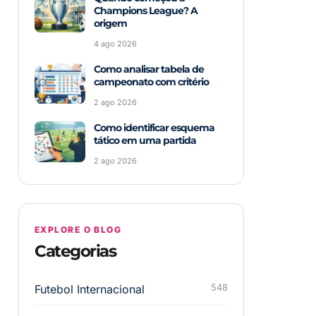
Champions League? A
origem
4 ago 2026
Como analisar tabela de
campeonato com critério
2 ago 2026
Como identificar esquema
tático em uma partida
2 ago 2026
EXPLORE O BLOG
Categorias
Futebol Internacional
548