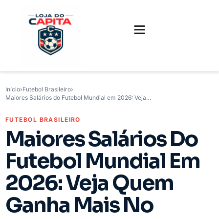
FUTEBOL INTERNACIONAL
FUTEBOL BRASILEIRO
CAMISAS, CHUTEIRAS E GAMES
Início
›
Futebol Brasileiro
›
Maiores Salários do Futebol Mundial em 2026: Veja…
FUTEBOL BRASILEIRO
Maiores Salários Do
Futebol Mundial Em
2026: Veja Quem
Ganha Mais No