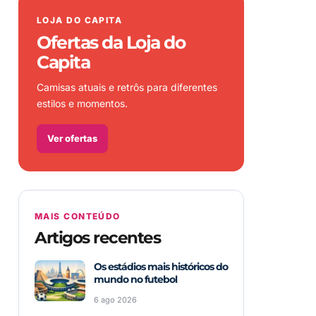
LOJA DO CAPITA
Ofertas da Loja do
Capita
Camisas atuais e retrôs para diferentes
estilos e momentos.
Ver ofertas
MAIS CONTEÚDO
Artigos recentes
Os estádios mais históricos do
mundo no futebol
6 ago 2026