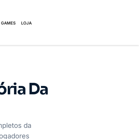
E GAMES
LOJA
ória Da
mpletos da
jogadores