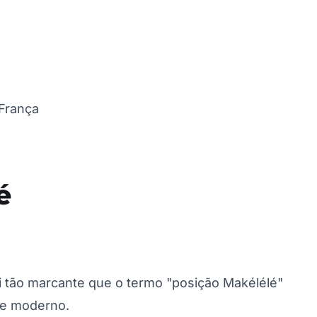
 França
é
i tão marcante que o termo "posição Makélélé"
nte moderno.