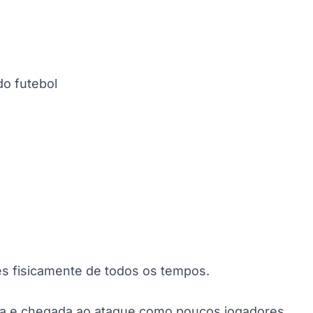
do futebol
s fisicamente de todos os tempos.
ança e chegada ao ataque como poucos jogadores