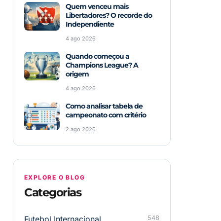
Quem venceu mais
Libertadores? O recorde do
Independiente
4 ago 2026
Quando começou a
Champions League? A
origem
4 ago 2026
Como analisar tabela de
campeonato com critério
2 ago 2026
EXPLORE O BLOG
Categorias
Futebol Internacional
548