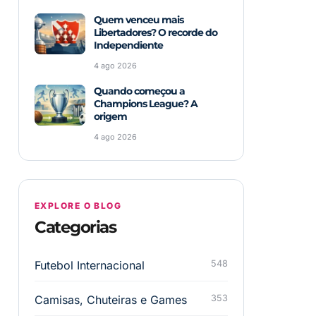
Quem venceu mais
Libertadores? O recorde do
Independiente
4 ago 2026
Quando começou a
Champions League? A
origem
4 ago 2026
EXPLORE O BLOG
Categorias
Futebol Internacional
548
Camisas, Chuteiras e Games
353