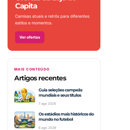
Capita
Camisas atuais e retrôs para diferentes
estilos e momentos.
Ver ofertas
MAIS CONTEÚDO
Artigos recentes
Guia seleções campeãs
mundiais e seus títulos
7 ago 2026
Os estádios mais históricos do
mundo no futebol
6 ago 2026