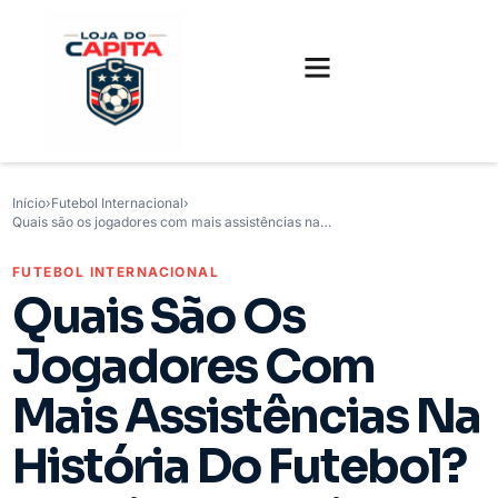
FUTEBOL INTERNACIONAL
FUTEBOL BRASILEIRO
CAMISAS, CHUTEIRAS E GAMES
Início
›
Futebol Internacional
›
Quais são os jogadores com mais assistências na…
FUTEBOL INTERNACIONAL
Quais São Os
Jogadores Com
Mais Assistências Na
História Do Futebol?