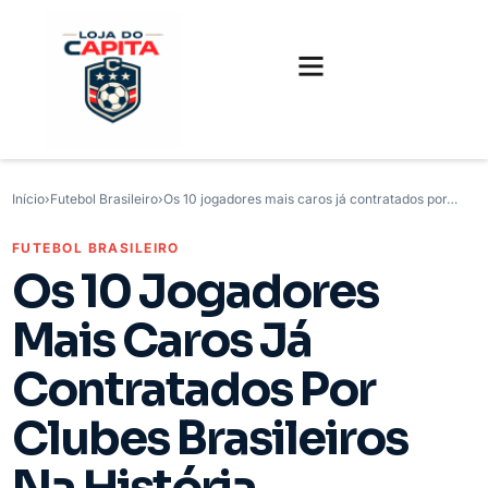
FUTEBOL INTERNACIONAL
FUTEBOL BRASILEIRO
CAMISAS, CHUTEIRAS E GAMES
Início
›
Futebol Brasileiro
›
Os 10 jogadores mais caros já contratados por…
FUTEBOL BRASILEIRO
Os 10 Jogadores
Mais Caros Já
Contratados Por
Clubes Brasileiros
Na História