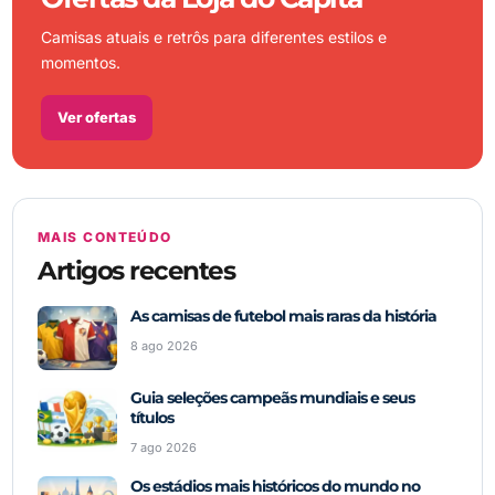
Camisas atuais e retrôs para diferentes estilos e
momentos.
Ver ofertas
MAIS CONTEÚDO
Artigos recentes
As camisas de futebol mais raras da história
8 ago 2026
Guia seleções campeãs mundiais e seus
títulos
7 ago 2026
Os estádios mais históricos do mundo no