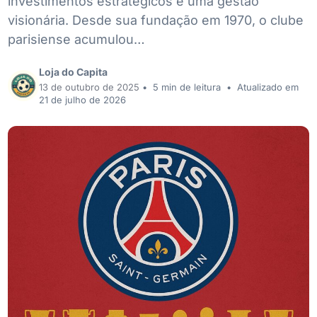
investimentos estratégicos e uma gestão
visionária. Desde sua fundação em 1970, o clube
parisiense acumulou…
Loja do Capita
13 de outubro de 2025
•
5 min de leitura
•
Atualizado em
21 de julho de 2026