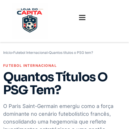
FUTEBOL INTERNACIONAL
FUTEBOL BRASILEIRO
CAMISAS, CHUTEIRAS E GAMES
Início
›
Futebol Internacional
›
Quantos títulos o PSG tem?
FUTEBOL INTERNACIONAL
Quantos Títulos O
PSG Tem?
O Paris Saint-Germain emergiu como a força
dominante no cenário futebolístico francês,
consolidando uma hegemonia que reflete