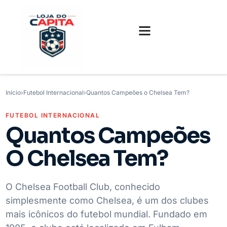
FUTEBOL INTERNACIONAL
FUTEBOL BRASILEIRO
CAMISAS, CHUTEIRAS E GAMES
Início
›
Futebol Internacional
›
Quantos Campeões o Chelsea Tem?
FUTEBOL INTERNACIONAL
Quantos Campeões
O Chelsea Tem?
O Chelsea Football Club, conhecido
simplesmente como Chelsea, é um dos clubes
mais icônicos do futebol mundial. Fundado em