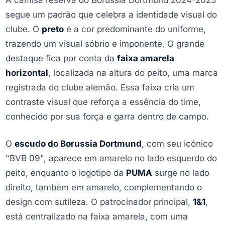
A camisa reserva do Borussia Dortmund 2024-2025
segue um padrão que celebra a identidade visual do
clube. O
preto
é a cor predominante do uniforme,
trazendo um visual sóbrio e imponente. O grande
destaque fica por conta da
faixa amarela
horizontal
, localizada na altura do peito, uma marca
registrada do clube alemão. Essa faixa cria um
contraste visual que reforça a essência do time,
conhecido por sua força e garra dentro de campo.
O
escudo do Borussia Dortmund
, com seu icônico
"BVB 09", aparece em amarelo no lado esquerdo do
peito, enquanto o logotipo da
PUMA
surge no lado
direito, também em amarelo, complementando o
design com sutileza. O patrocinador principal,
1&1
,
está centralizado na faixa amarela, com uma