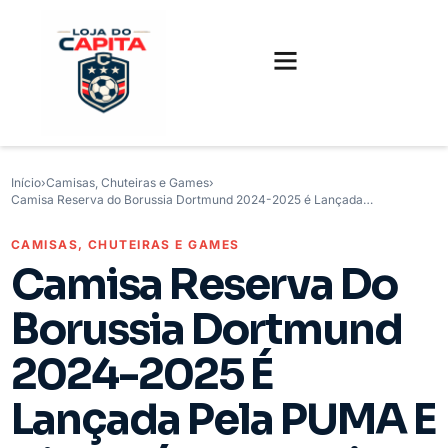
FUTEBOL INTERNACIONAL
FUTEBOL BRASILEIRO
CAMISAS, CHUTEIRAS E GAMES
Início
›
Camisas, Chuteiras e Games
›
Camisa Reserva do Borussia Dortmund 2024-2025 é Lançada…
CAMISAS, CHUTEIRAS E GAMES
Camisa Reserva Do
Borussia Dortmund
2024-2025 É
Lançada Pela PUMA E