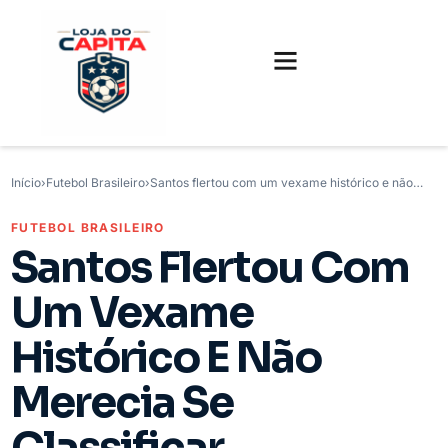
FUTEBOL INTERNACIONAL
FUTEBOL BRASILEIRO
CAMISAS, CHUTEIRAS E GAMES
Início
›
Futebol Brasileiro
›
Santos flertou com um vexame histórico e não…
FUTEBOL BRASILEIRO
Santos Flertou Com
Um Vexame
Histórico E Não
Merecia Se
Classificar