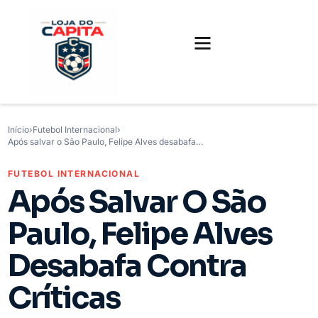
FUTEBOL INTERNACIONAL
FUTEBOL BRASILEIRO
CAMISAS, CHUTEIRAS E GAMES
Início
›
Futebol Internacional
›
Após salvar o São Paulo, Felipe Alves desabafa…
FUTEBOL INTERNACIONAL
Após Salvar O São
Paulo, Felipe Alves
Desabafa Contra
Críticas