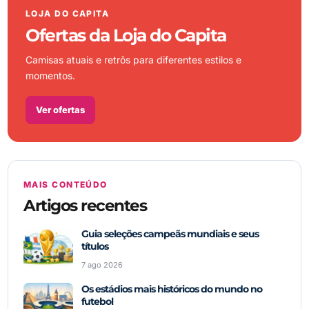
LOJA DO CAPITA
Ofertas da Loja do Capita
Camisas atuais e retrôs para diferentes estilos e
momentos.
Ver ofertas
MAIS CONTEÚDO
Artigos recentes
Guia seleções campeãs mundiais e seus
títulos
7 ago 2026
Os estádios mais históricos do mundo no
futebol