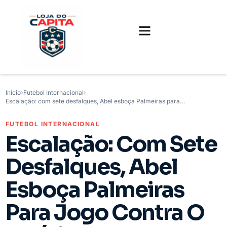
FUTEBOL INTERNACIONAL
FUTEBOL BRASILEIRO
CAMISAS, CHUTEIRAS E GAMES
Início
›
Futebol Internacional
›
Escalação: com sete desfalques, Abel esboça Palmeiras para…
FUTEBOL INTERNACIONAL
Escalação: Com Sete
Desfalques, Abel
Esboça Palmeiras
Para Jogo Contra O