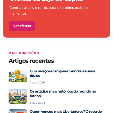
Camisas atuais e retrôs para diferentes estilos e
momentos.
Ver ofertas
MAIS CONTEÚDO
Artigos recentes
Guia seleções campeãs mundiais e seus
títulos
7 ago 2026
Os estádios mais históricos do mundo no
futebol
6 ago 2026
Quem venceu mais Libertadores? O recorde