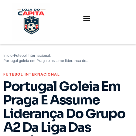
FUTEBOL INTERNACIONAL
FUTEBOL BRASILEIRO
CAMISAS, CHUTEIRAS E GAMES
Início
›
Futebol Internacional
›
Portugal goleia em Praga e assume liderança do…
FUTEBOL INTERNACIONAL
Portugal Goleia Em
Praga E Assume
Liderança Do Grupo
A2 Da Liga Das