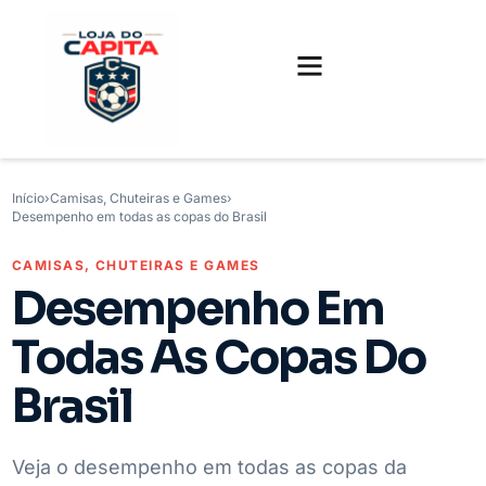
FUTEBOL INTERNACIONAL
FUTEBOL BRASILEIRO
CAMISAS, CHUTEIRAS E GAMES
Início
›
Camisas, Chuteiras e Games
›
Desempenho em todas as copas do Brasil
CAMISAS, CHUTEIRAS E GAMES
Desempenho Em
Todas As Copas Do
Brasil
Veja o desempenho em todas as copas da