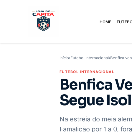
HOME
FUTEBO
Início
›
Futebol Internacional
›
Benfica ven
FUTEBOL INTERNACIONAL
Benfica Ve
Segue Iso
Na estreia do meia alem
Famalicão por 1 a 0, for