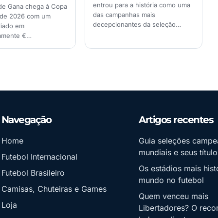
entrou para a história como uma
de Gana chega à Copa
das campanhas mais
de 2026 com um
decepcionantes da seleção…
liado em
amente €…
Navegação
Artigos recentes
Home
Guia seleções campe
mundiais e seus título
Futebol Internacional
Os estádios mais hist
Futebol Brasileiro
mundo no futebol
Camisas, Chuteiras e Games
Quem venceu mais
Loja
Libertadores? O reco