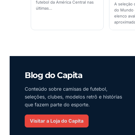
futebol da América Central nas
A seleção 
últimas…
do Mundo 
elenco ava
aproximad
Blog do Capita
Conteúdo sobre camisas de futebol,
seleções, clubes, modelos retrô e histórias
que fazem parte do esporte.
Visitar a Loja do Capita