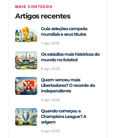
MAIS CONTEÚDO
Artigos recentes
Guia seleções campeãs
mundiais e seus títulos
7 ago 2026
Os estádios mais históricos do
mundo no futebol
6 ago 2026
Quem venceu mais
Libertadores? O recorde do
Independiente
4 ago 2026
Quando começou a
Champions League? A
origem
4 ago 2026