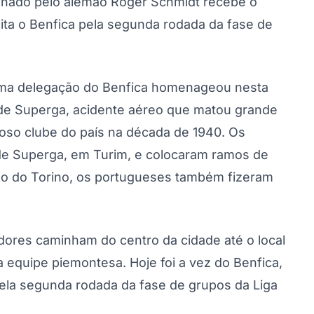
einado pelo alemão Roger Schmidt recebe o
ita o Benfica pela segunda rodada da fase de
, uma delegação do Benfica homenageou nesta
a de Superga, acidente aéreo que matou grande
roso clube do país na década de 1940. Os
 de Superga, em Turim, e colocaram ramos de
ção do Torino, os portugueses também fizeram
dores caminham do centro da cidade até o local
 equipe piemontesa. Hoje foi a vez do Benfica,
pela segunda rodada da fase de grupos da Liga