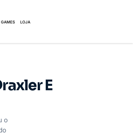
E GAMES
LOJA
raxler E
u o
 do