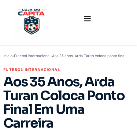
FUTEBOL INTERNACIONAL
FUTEBOL BRASILEIRO
CAMISAS, CHUTEIRAS E GAMES
Início
›
Futebol Internacional
›
Aos 35 anos, Arda Turan coloca ponto final…
FUTEBOL INTERNACIONAL
Aos 35 Anos, Arda
Turan Coloca Ponto
Final Em Uma
Carreira