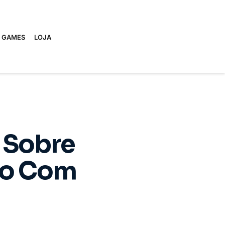
E GAMES
LOJA
 Sobre
ão Com