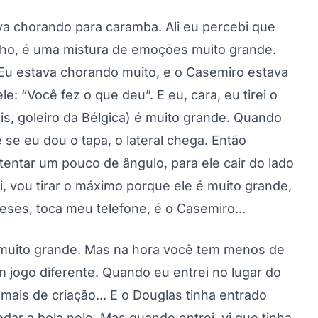
va chorando para caramba. Ali eu percebi que
cho, é uma mistura de emoções muito grande.
 Eu estava chorando muito, e o Casemiro estava
ele: “Você fez o que deu”. E eu, cara, eu tirei o
s, goleiro da Bélgica) é muito grande. Quando
 se eu dou o tapa, o lateral chega. Então
 tentar um pouco de ângulo, para ele cair do lado
ei, vou tirar o máximo porque ele é muito grande,
 meses, toca meu telefone, é o Casemiro...
 é muito grande. Mas na hora você tem menos de
m jogo diferente. Quando eu entrei no lugar do
 mais de criação... E o Douglas tinha entrado
odar a bola nele. Mas quando entrei, vi que tinha