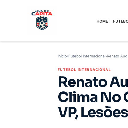
HOME
FUTEBO
Início
›
Futebol Internacional
›
Renato Augu
FUTEBOL INTERNACIONAL
Renato Au
Clima No 
VP, Lesõe