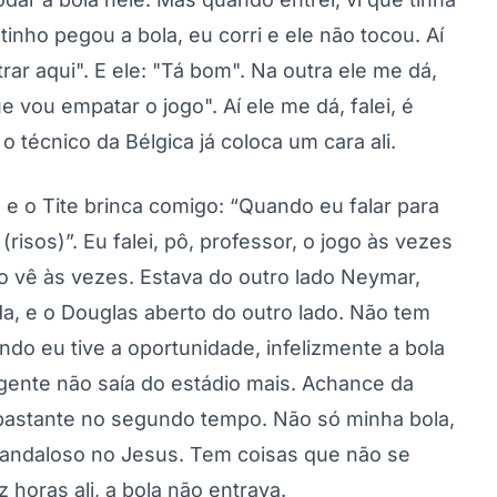
inho pegou a bola, eu corri e ele não tocou. Aí
trar aqui". E ele: "Tá bom". Na outra ele me dá,
 vou empatar o jogo". Aí ele me dá, falei, é
o técnico da Bélgica já coloca um cara ali.
 o Tite brinca comigo: “Quando eu falar para
risos)”. Eu falei, pô, professor, o jogo às vezes
o vê às vezes. Estava do outro lado Neymar,
a, e o Douglas aberto do outro lado. Não tem
o eu tive a oportunidade, infelizmente a bola
a gente não saía do estádio mais. Achance da
bastante no segundo tempo. Não só minha bola,
candaloso no Jesus. Tem coisas que não se
horas ali, a bola não entrava.