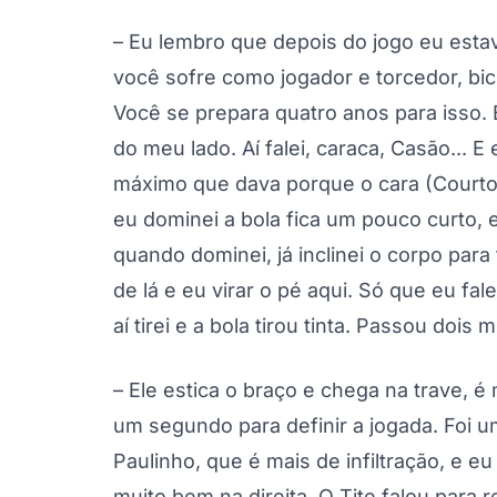
– Eu lembro que depois do jogo eu esta
você sofre como jogador e torcedor, bi
Você se prepara quatro anos para isso.
do meu lado. Aí falei, caraca, Casão... E 
máximo que dava porque o cara (Courtoi
eu dominei a bola fica um pouco curto, e
quando dominei, já inclinei o corpo para
de lá e eu virar o pé aqui. Só que eu fal
aí tirei e a bola tirou tinta. Passou dois
– Ele estica o braço e chega na trave,
um segundo para definir a jogada. Foi u
Paulinho, que é mais de infiltração, e eu
muito bem na direita. O Tite falou para r