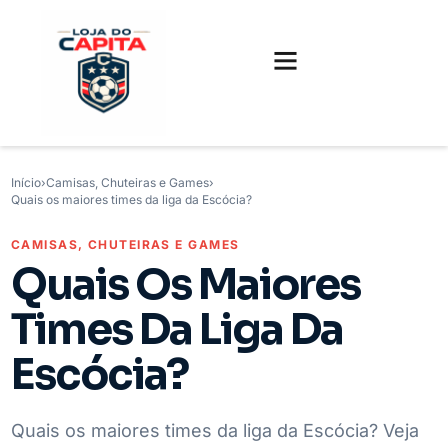
FUTEBOL INTERNACIONAL
FUTEBOL BRASILEIRO
CAMISAS, CHUTEIRAS E GAMES
Início
›
Camisas, Chuteiras e Games
›
Quais os maiores times da liga da Escócia?
CAMISAS, CHUTEIRAS E GAMES
Quais Os Maiores
Times Da Liga Da
Escócia?
Quais os maiores times da liga da Escócia? Veja