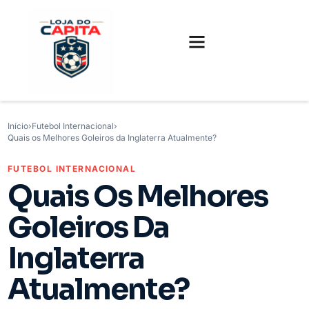
FUTEBOL INTERNACIONAL
FUTEBOL BRASILEIRO
CAMISAS, CHUTEIRAS E GAMES
Início
›
Futebol Internacional
›
Quais os Melhores Goleiros da Inglaterra Atualmente?
FUTEBOL INTERNACIONAL
Quais Os Melhores
Goleiros Da
Inglaterra
Atualmente?