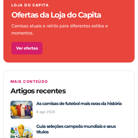
LOJA DO CAPITA
Ofertas da Loja do Capita
Camisas atuais e retrôs para diferentes estilos e
momentos.
Ver ofertas
MAIS CONTEÚDO
Artigos recentes
As camisas de futebol mais raras da história
8 ago 2026
Guia seleções campeãs mundiais e seus
títulos