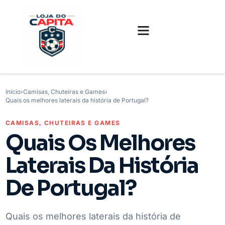
FUTEBOL INTERNACIONAL
FUTEBOL BRASILEIRO
CAMISAS, CHUTEIRAS E GAMES
Início
›
Camisas, Chuteiras e Games
›
Quais os melhores laterais da história de Portugal?
CAMISAS, CHUTEIRAS E GAMES
Quais Os Melhores
Laterais Da História
De Portugal?
Quais os melhores laterais da história de