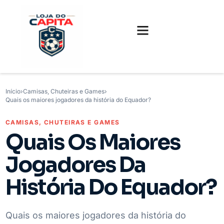
FUTEBOL INTERNACIONAL
FUTEBOL BRASILEIRO
CAMISAS, CHUTEIRAS E GAMES
Início
›
Camisas, Chuteiras e Games
›
Quais os maiores jogadores da história do Equador?
CAMISAS, CHUTEIRAS E GAMES
Quais Os Maiores
Jogadores Da
História Do Equador?
Quais os maiores jogadores da história do