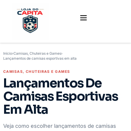
FUTEBOL INTERNACIONAL
FUTEBOL BRASILEIRO
CAMISAS, CHUTEIRAS E GAMES
Início
›
Camisas, Chuteiras e Games
›
Lançamentos de camisas esportivas em alta
CAMISAS, CHUTEIRAS E GAMES
Lançamentos De
Camisas Esportivas
Em Alta
Veja como escolher lançamentos de camisas