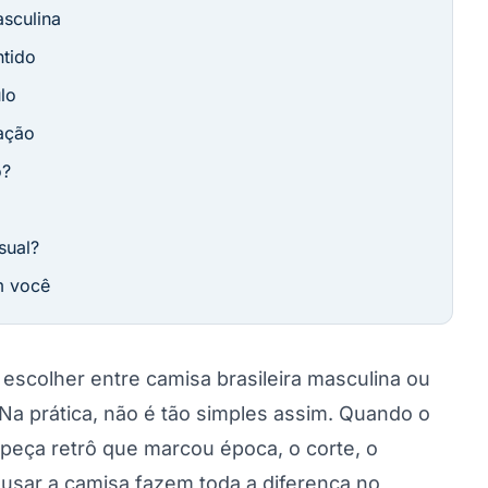
sculina
ntido
lo
ação
o?
sual?
m você
escolher entre camisa brasileira masculina ou
Na prática, não é tão simples assim. Quando o
 peça retrô que marcou época, o corte, o
usar a camisa fazem toda a diferença no