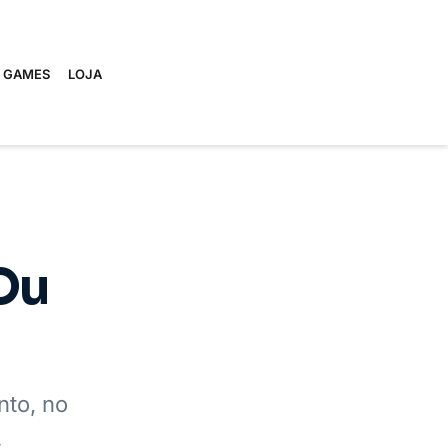
E GAMES
LOJA
Ou
nto, no
.