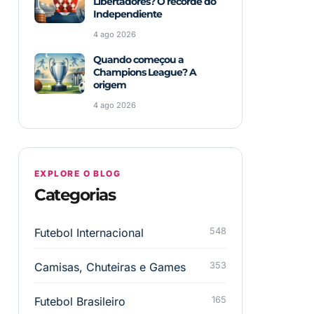
Libertadores? O recorde do
Independiente
4 ago 2026
Quando começou a
Champions League? A
origem
4 ago 2026
EXPLORE O BLOG
Categorias
Futebol Internacional
548
Camisas, Chuteiras e Games
353
Futebol Brasileiro
165