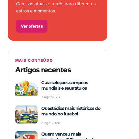
Camisas atuais e retrôs para diferentes
estilos e momentos.
Ver ofertas
MAIS CONTEÚDO
Artigos recentes
Guia seleções campeãs
mundiais e seus títulos
7 ago 2026
Os estádios mais históricos do
mundo no futebol
6 ago 2026
Quem venceu mais