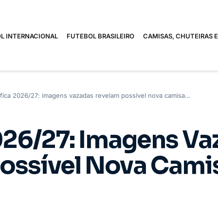
L INTERNACIONAL
FUTEBOL BRASILEIRO
CAMISAS, CHUTEIRAS 
fica 2026/27: imagens vazadas revelam possível nova camisa…
026/27: Imagens Va
ossível Nova Cam