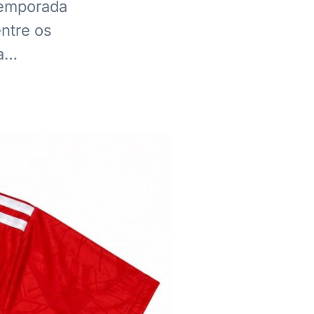
 temporada
ntre os
ta…