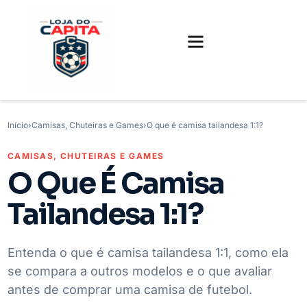
FUTEBOL INTERNACIONAL
FUTEBOL BRASILEIRO
CAMISAS, CHUTEIRAS E GAMES
Início
›
Camisas, Chuteiras e Games
›
O que é camisa tailandesa 1:1?
CAMISAS, CHUTEIRAS E GAMES
O Que É Camisa
Tailandesa 1:1?
Entenda o que é camisa tailandesa 1:1, como ela
se compara a outros modelos e o que avaliar
antes de comprar uma camisa de futebol.