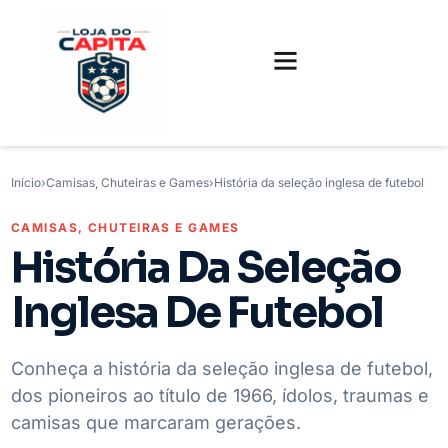
FUTEBOL INTERNACIONAL
FUTEBOL BRASILEIRO
CAMISAS, CHUTEIRAS E GAMES
Início
›
Camisas, Chuteiras e Games
›
História da seleção inglesa de futebol
CAMISAS, CHUTEIRAS E GAMES
História Da Seleção
Inglesa De Futebol
Conheça a história da seleção inglesa de futebol,
dos pioneiros ao título de 1966, ídolos, traumas e
camisas que marcaram gerações.