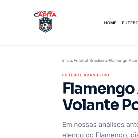
HOME
FUTEBO
Início
›
Futebol Brasileiro
›
Flamengo Acert
FUTEBOL BRASILEIRO
Flamengo 
Volante Po
Em nossas análises ant
elenco do Flamengo, dis