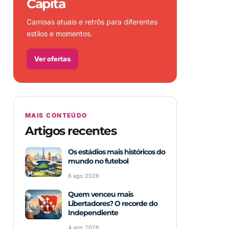
Capita
Camisas atuais e retrôs para diferentes
estilos e momentos.
Ver ofertas
MAIS CONTEÚDO
Artigos recentes
Os estádios mais históricos do
mundo no futebol
6 ago 2026
Quem venceu mais
Libertadores? O recorde do
Independiente
4 ago 2026