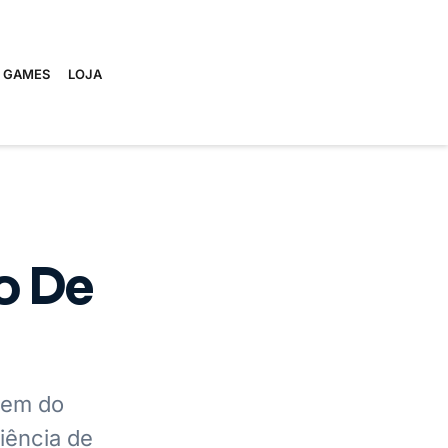
E GAMES
LOJA
o De
gem do
iência de