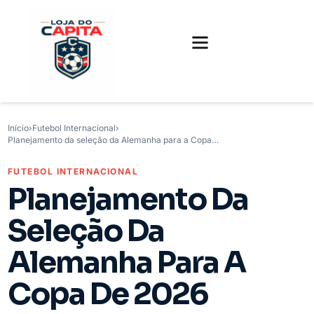
FUTEBOL INTERNACIONAL
FUTEBOL BRASILEIRO
CAMISAS, CHUTEIRAS E GAMES
Início
›
Futebol Internacional
›
Planejamento da seleção da Alemanha para a Copa…
FUTEBOL INTERNACIONAL
Planejamento Da
Seleção Da
Alemanha Para A
Copa De 2026