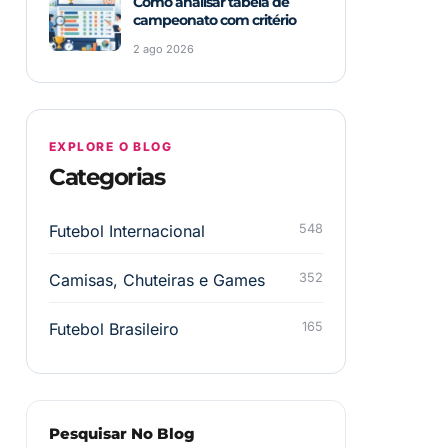
Como analisar tabela de
campeonato com critério
2 ago 2026
EXPLORE O BLOG
Categorias
Futebol Internacional
548
Camisas, Chuteiras e Games
352
Futebol Brasileiro
165
Pesquisar No Blog