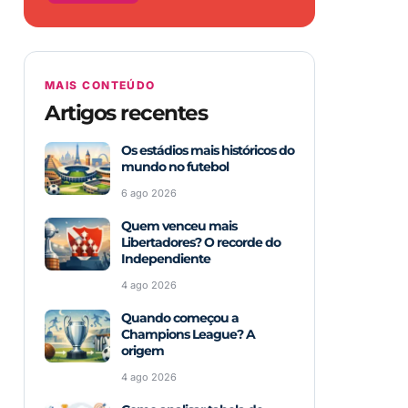
MAIS CONTEÚDO
Artigos recentes
Os estádios mais históricos do
mundo no futebol
6 ago 2026
Quem venceu mais
Libertadores? O recorde do
Independiente
4 ago 2026
Quando começou a
Champions League? A
origem
4 ago 2026