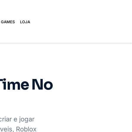
E GAMES
LOJA
Time No
riar e jogar
veis, Roblox