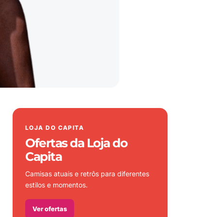
LOJA DO CAPITA
Ofertas da Loja do
Capita
Camisas atuais e retrôs para diferentes
estilos e momentos.
Ver ofertas