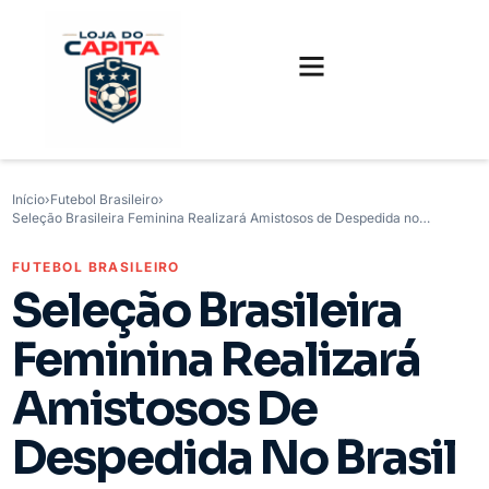
FUTEBOL INTERNACIONAL
FUTEBOL BRASILEIRO
CAMISAS, CHUTEIRAS E GAMES
Início
›
Futebol Brasileiro
›
Seleção Brasileira Feminina Realizará Amistosos de Despedida no…
FUTEBOL BRASILEIRO
Seleção Brasileira
Feminina Realizará
Amistosos De
Despedida No Brasil