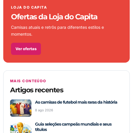
LOJA DO CAPITA
Ofertas da Loja do Capita
Camisas atuais e retrôs para diferentes estilos e
momentos.
Ver ofertas
MAIS CONTEÚDO
Artigos recentes
As camisas de futebol mais raras da história
8 ago 2026
Guia seleções campeãs mundiais e seus
títulos