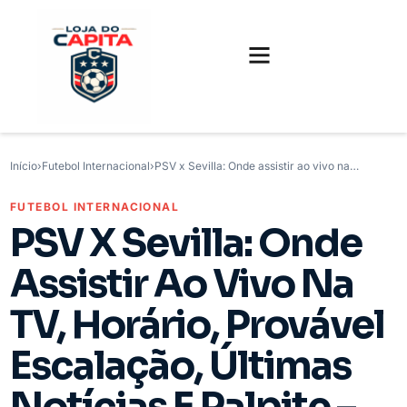
FUTEBOL INTERNACIONAL
FUTEBOL BRASILEIRO
CAMISAS, CHUTEIRAS E GAMES
Início
›
Futebol Internacional
›
PSV x Sevilla: Onde assistir ao vivo na…
FUTEBOL INTERNACIONAL
PSV X Sevilla: Onde
Assistir Ao Vivo Na
TV, Horário, Provável
Escalação, Últimas
Notícias E Palpite –