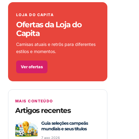
LOJA DO CAPITA
Ofertas da Loja do
Capita
Camisas atuais e retrôs para diferentes
estilos e momentos.
Ver ofertas
MAIS CONTEÚDO
Artigos recentes
Guia seleções campeãs
mundiais e seus títulos
7 ago 2026