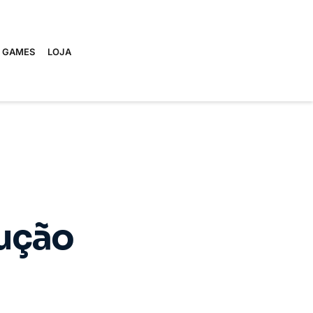
E GAMES
LOJA
lução