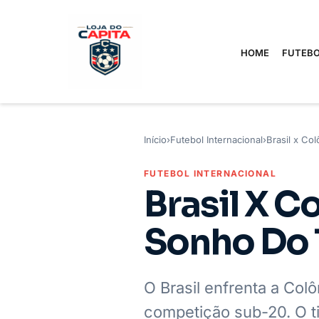
HOME
FUTEBO
Início
›
Futebol Internacional
›
Brasil x Co
FUTEBOL INTERNACIONAL
Brasil X C
Sonho Do 
O Brasil enfrenta a Col
competição sub-20. O ti