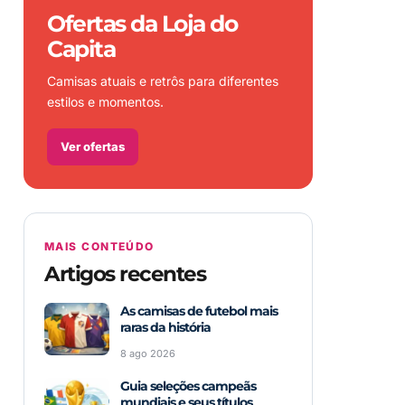
Ofertas da Loja do
Capita
Camisas atuais e retrôs para diferentes
estilos e momentos.
Ver ofertas
MAIS CONTEÚDO
Artigos recentes
As camisas de futebol mais
raras da história
8 ago 2026
Guia seleções campeãs
mundiais e seus títulos