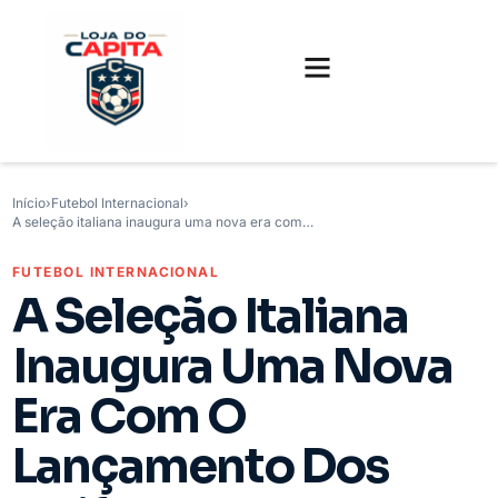
FUTEBOL INTERNACIONAL
FUTEBOL BRASILEIRO
CAMISAS, CHUTEIRAS E GAMES
Início
›
Futebol Internacional
›
A seleção italiana inaugura uma nova era com…
FUTEBOL INTERNACIONAL
A Seleção Italiana
Inaugura Uma Nova
Era Com O
Lançamento Dos