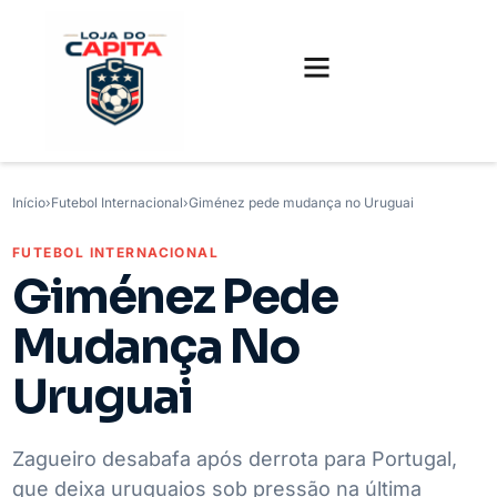
FUTEBOL INTERNACIONAL
FUTEBOL BRASILEIRO
CAMISAS, CHUTEIRAS E GAMES
Início
›
Futebol Internacional
›
Giménez pede mudança no Uruguai
FUTEBOL INTERNACIONAL
Giménez Pede
Mudança No
Uruguai
Zagueiro desabafa após derrota para Portugal,
que deixa uruguaios sob pressão na última