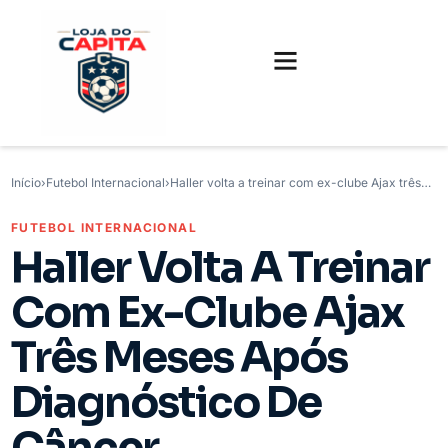
FUTEBOL INTERNACIONAL
FUTEBOL BRASILEIRO
CAMISAS, CHUTEIRAS E GAMES
Início
›
Futebol Internacional
›
Haller volta a treinar com ex-clube Ajax três…
FUTEBOL INTERNACIONAL
Haller Volta A Treinar
Com Ex-Clube Ajax
Três Meses Após
Diagnóstico De
Câncer