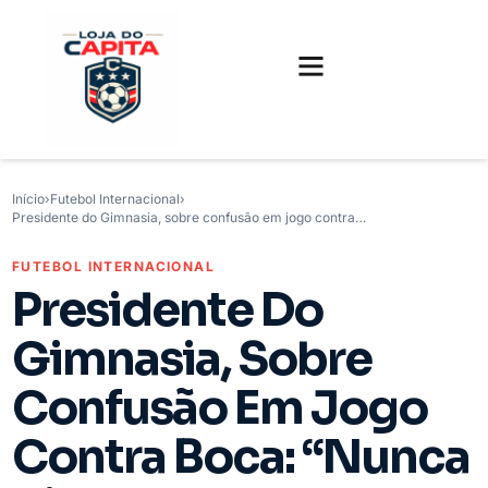
FUTEBOL INTERNACIONAL
FUTEBOL BRASILEIRO
CAMISAS, CHUTEIRAS E GAMES
Início
›
Futebol Internacional
›
Presidente do Gimnasia, sobre confusão em jogo contra…
FUTEBOL INTERNACIONAL
Presidente Do
Gimnasia, Sobre
Confusão Em Jogo
Contra Boca: “Nunca