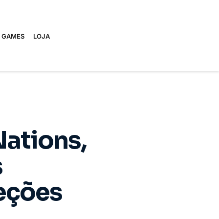
E GAMES
LOJA
ations,
s
leções