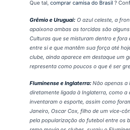
Que tal,
comprar camisa do Brasil
? Conf
Grêmio e Uruguai:
O azul celeste, a front
apaixona ambas as torcidas são alguns
Culturas que se misturam dentro e fora
entre si e que mantêm sua força até hoj
clube, ainda aparece em destaque um g
representa como poucos o que é ser gre
Fluminense e Inglaterra:
Não apenas a h
diretamente ligada à Inglaterra, como a 
inventaram o esporte, assim como foram
Janeiro, Oscar Cox, filho de um vice-cô
pela popularização do futebol entre os b
remo movia os clubes, surgiu o Fluminens